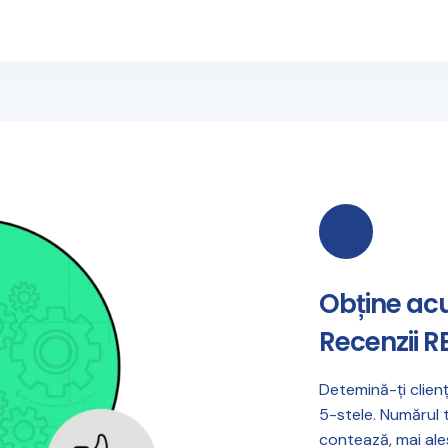
Obține ac
Recenzii R
Detemină-ți clienț
5-stele. Numărul t
contează, mai al