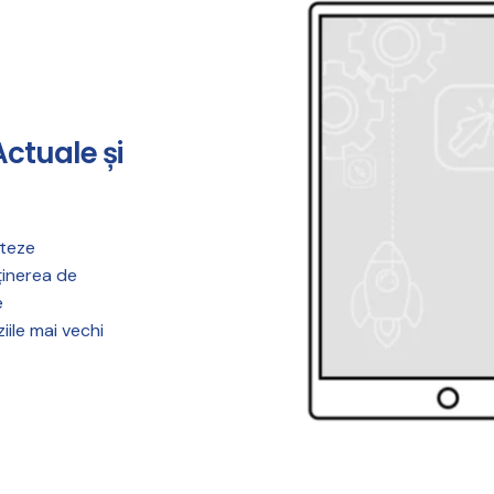
Actuale și
cteze
ținerea de
e
ile mai vechi