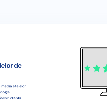
lelor de
 media stelelor
Google,
esc clienții