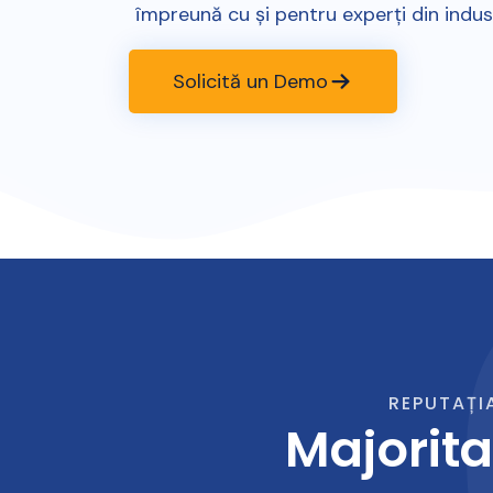
împreună cu și pentru experți din indust
Solicită un Demo
REPUTAȚI
Majorita