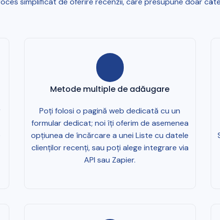
roces simplificat de oferire recenzii, care presupune doar câte
Metode multiple de adăugare
r
Poți folosi o pagină web dedicată cu un
formular dedicat; noi îți oferim de asemenea
e
opțiunea de încărcare a unei Liste cu datele
clienților recenți, sau poți alege integrare via
API sau Zapier.