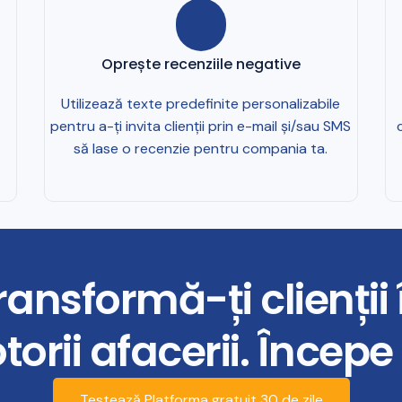
Oprește recenziile negative
Utilizează texte predefinite personalizabile
pentru a-ți invita clienții prin e-mail și/sau SMS
să lase o recenzie pentru compania ta.
ransformă-ți clienții 
orii afacerii. Încep
Testează Platforma gratuit 30 de zile